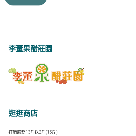
李董果醋莊園
逛逛商店
打醋服務13斤送2斤(15斤)