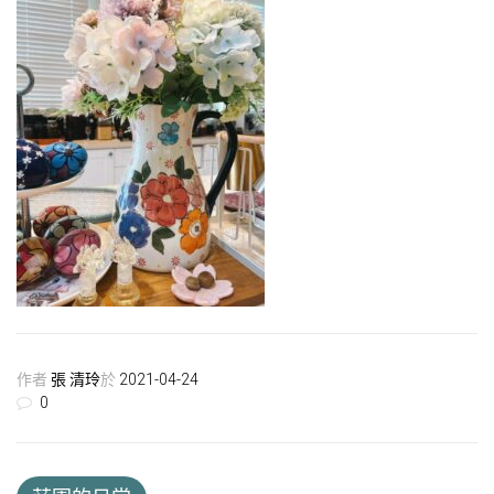
作者
張 清玲
於
2021-04-24
0