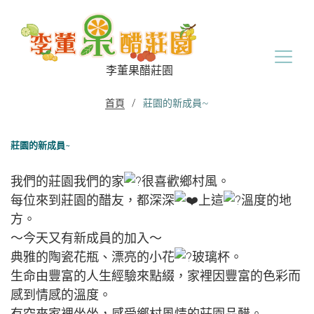
Skip
to
content
李董果醋莊園
首頁
/
莊園的新成員~
莊園的新成員~
我們的莊園我們的家
很喜歡鄉村風。
每位來到莊園的醋友，都深深
上這
溫度的地
方。
～今天又有新成員的加入～
典雅的陶瓷花瓶、漂亮的小花
玻璃杯。
生命由豐富的人生經驗來點綴，家裡因豐富的色彩而
感到情感的溫度。
有空來家裡坐坐，感受鄉村風情的莊園品醋。