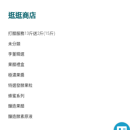
逛逛商店
打醋服務13斤送2斤(15斤)
未分類
李董精選
果醋禮盒
極濃果醬
特選發酵果粒
蜂蜜系列
釀造果醋
釀造酵素原液