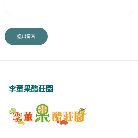
李董果醋莊園