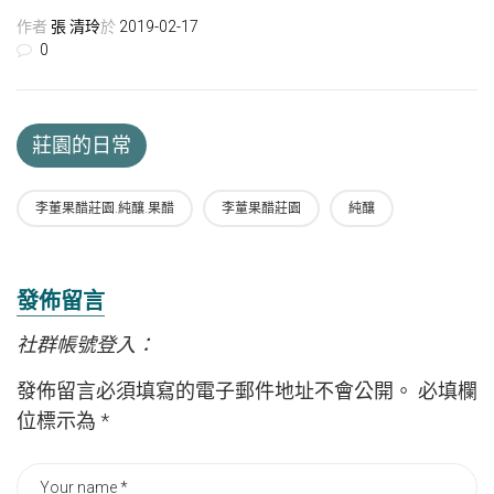
作者
張 清玲
於
2019-02-17
0
莊園的日常
李董果醋莊園.純釀.果醋
李蕫果醋莊園
純釀
發佈留言
社群帳號登入：
發佈留言必須填寫的電子郵件地址不會公開。
必填欄
位標示為
*