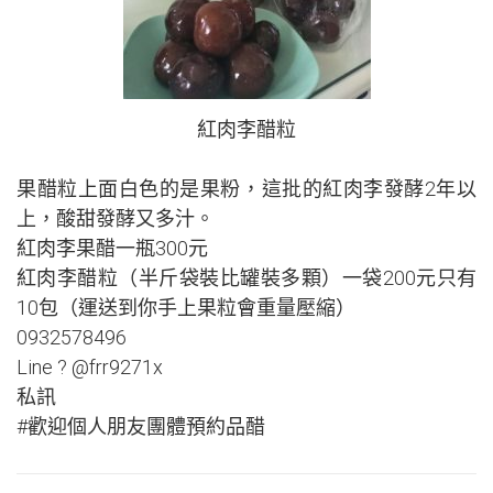
紅肉李醋粒
果醋粒上面白色的是果粉，這批的紅肉李發酵2年以
上，酸甜發酵又多汁。
紅肉李果醋一瓶300元
紅肉李醋粒（半斤袋裝比罐裝多顆）一袋200元只有
10包（運送到你手上果粒會重量壓縮）
0932578496
Line ? @frr9271x
私訊
#歡迎個人朋友團體預約品醋