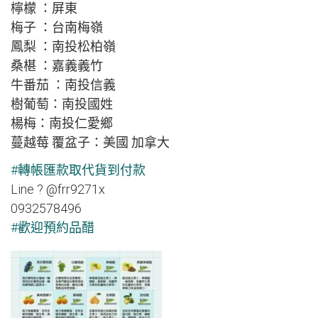
檸檬 ：屏東
梅子 ：台南梅嶺
鳳梨 ：南投松柏嶺
桑椹 ：嘉義義竹
牛番茄 ：南投信義
樹葡萄：南投國姓
楊梅：南投仁愛鄉
蔓越莓 覆盆子：美國 加拿大
#
轉帳匯款取代貨到付款
Line
?
@frr9271x
0932578496
#
歡迎預約品醋