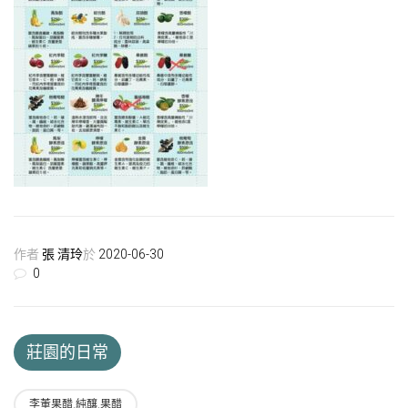
作者
張 清玲
於
2020-06-30
0
莊園的日常
李董果醋.純釀.果醋