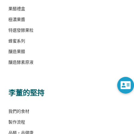
果醋禮盒
極濃果醬
特選發酵果粒
蜂蜜系列
釀造果醋
釀造酵素原液
李董的堅持
我們的食材
製作流程
品醋，品健康