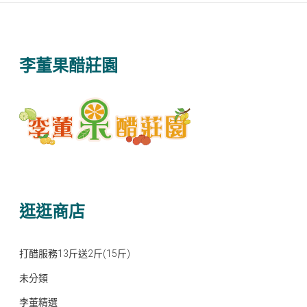
李董果醋莊園
逛逛商店
打醋服務13斤送2斤(15斤)
未分類
李董精選