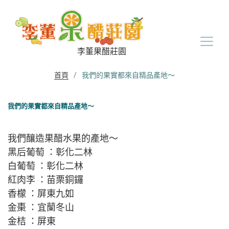
Skip
to
content
李董果醋莊園
首頁
/
我們的果實都來自精品產地～
我們的果實都來自精品產地～
我們釀造果醋水果的產地～
黑后葡萄 ：彰化二林
白葡萄 ：彰化二林
紅肉李 ：苗栗銅鑼
香檬 ：屏東九如
金棗 ：宜蘭冬山
金桔 ：屏東