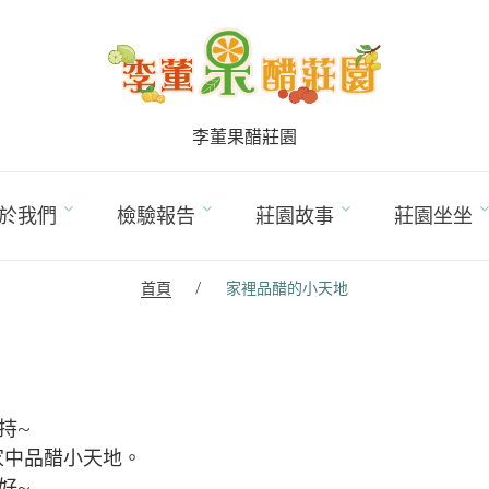
李董果醋莊園
於我們
檢驗報告
莊園故事
莊園坐坐
首頁
/
家裡品醋的小天地
持~
家中品醋小天地。
好~