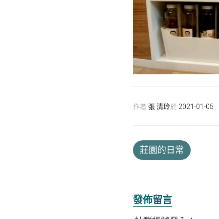
作者
張 清玲
於
2021-01-05
莊園的日常
發佈留言