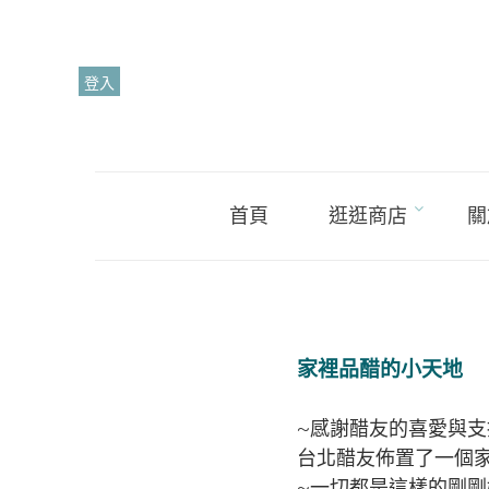
Skip
to
content
登入
首頁
逛逛商店
關
家裡品醋的小天地
~感謝醋友的喜愛與支
台北醋友佈置了一個
~一切都是這樣的剛剛