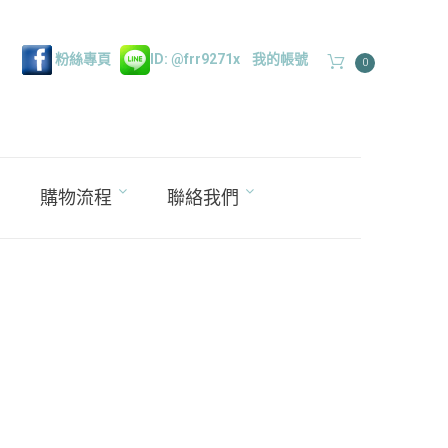
粉絲專頁
ID: @frr9271x
我的帳號
0
購物流程
聯絡我們