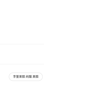
李董果醋.純釀.果醋