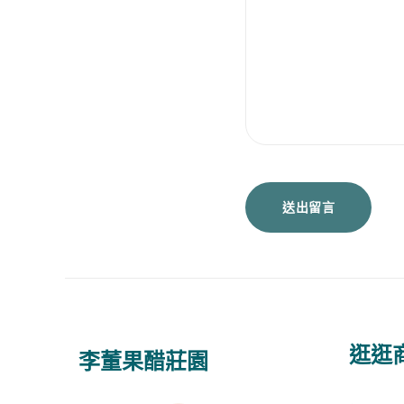
逛逛
李董果醋莊園