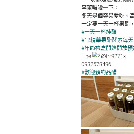
李董囉唆一下：
冬天是個容易愛吃、
一定要一天一杯果醋
#一天一杯純釀
#12精華果醋酵素每
#年節禮盒開始開放預
Line
@frr9271x
0932578496
#歡迎預約品醋