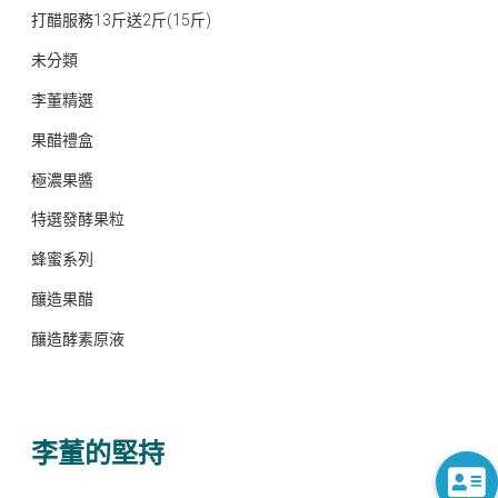
打醋服務13斤送2斤(15斤)
未分類
李董精選
果醋禮盒
極濃果醬
特選發酵果粒
蜂蜜系列
釀造果醋
釀造酵素原液
李董的堅持