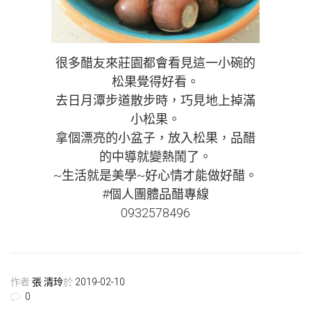
很多醋友來莊園都會看見這一小碗的
松果覺得好看。
去日月潭步道散步時，巧見地上掉滿
小松果。
拿個漂亮的小盆子，放入松果，品醋
的中導就變熱鬧了。
~生活就是美學~好心情才能做好醋。
#個人團體品醋專線
0932578496
作者
張 清玲
於
2019-02-10
0