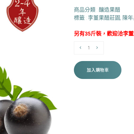
商品分類 :
釀造果醋
標籤 :
李董果醋莊園
,
陳年
另有35斤裝，歡迎洽李
數
量
加入購物車