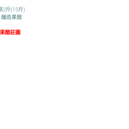
2斤(15斤)
,
釀造果醋
董果醋莊園