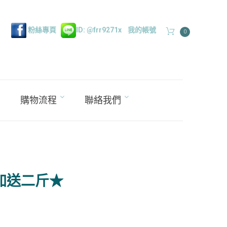
粉絲專頁
ID: @frr9271x
我的帳號
0
購物流程
聯絡我們
★加送二斤★