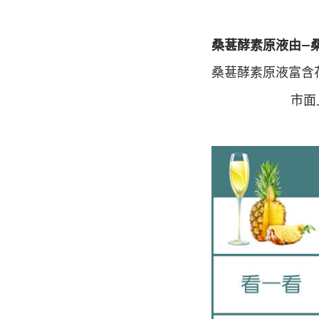
桑葚酵素原液由–桑
桑葚酵素原液富含
市面