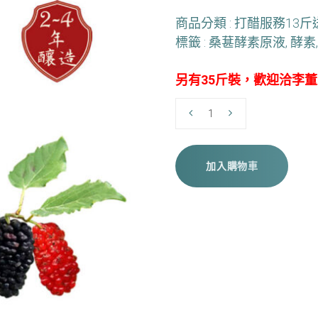
商品分類 :
打醋服務13斤送
標籤 :
桑葚酵素原液
,
酵素
另有35斤裝，歡迎洽李
數
量
加入購物車