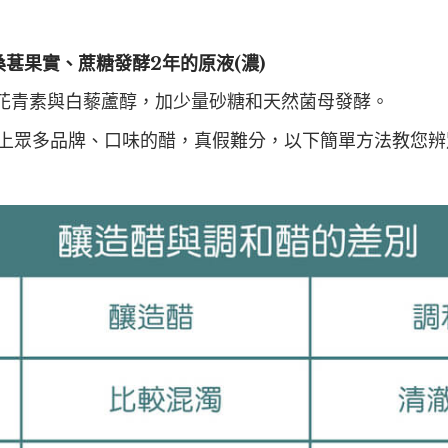
葚果實、蔗糖發酵2年的原液(濃)
花青素與白藜蘆醇，加少量砂糖和天然菌母發酵。
上眾多品牌、口味的醋，真假難分，以下簡單方法教您辨