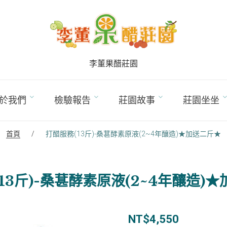
李董果醋莊園
於我們
檢驗報告
莊園故事
莊園坐坐
首頁
/
打醋服務(13斤)-桑葚酵素原液(2~4年釀造)★加送二斤★
13斤)-桑葚酵素原液(2~4年釀造)
NT$
4,550