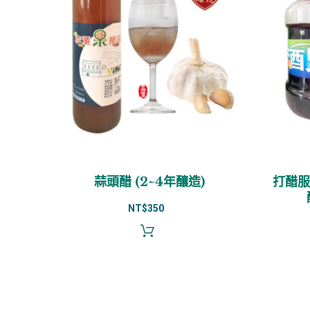
蒜頭醋 (2~4年釀造)
打醋服務
NT$
350