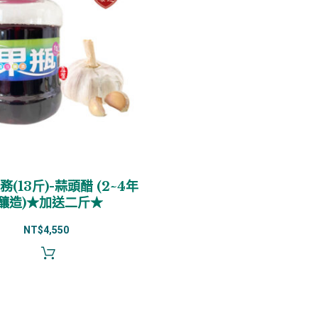
(13斤)-蒜頭醋 (2~4年
釀造)★加送二斤★
NT$
4,550