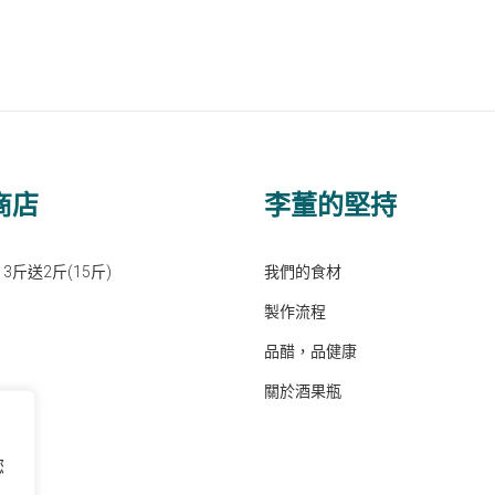
商店
李董的堅持
3斤送2斤(15斤)
我們的食材
製作流程
品醋，品健康
關於酒果瓶
您
果粒