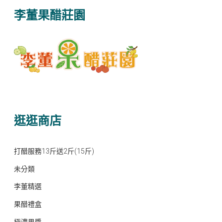
李董果醋莊園
逛逛商店
打醋服務13斤送2斤(15斤)
未分類
李董精選
果醋禮盒
極濃果醬