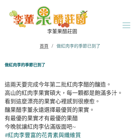
Skip
to
content
李董果醋莊園
首頁
/
做紅肉李的季節已到了
做紅肉李的季節已到了
這兩天要完成今年第二批紅肉李醋的釀造。
高山的紅肉李果實碩大，每一顆都是飽滿多汁。
看到這麼漂亮的果實心裡感到很療愈。
釀果醋李董永遠選擇最優質的果實。
有最優的果實才有最優的果醋
今晚就讓紅肉李佔滿版面吧~
#
紅肉李豐富的花青素與纖維質