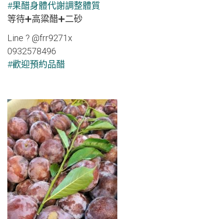
#
果醋身體代謝調整體質
等待
➕
高粱醋
➕
二砂
Line
?
@frr9271x
0932578496
#
歡迎預約品醋