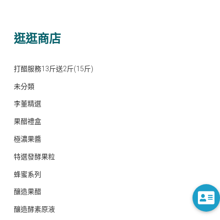
逛逛商店
打醋服務13斤送2斤(15斤)
未分類
李董精選
果醋禮盒
極濃果醬
特選發酵果粒
蜂蜜系列
釀造果醋
釀造酵素原液