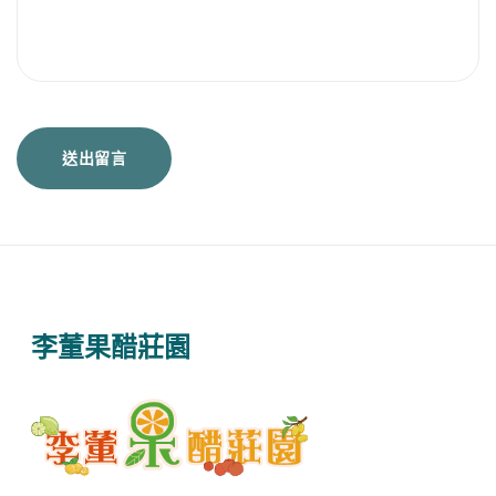
李董果醋莊園