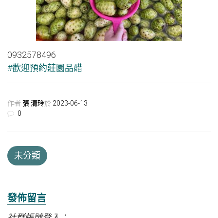
0932578496
#歡迎預約莊園品醋
作者
張 清玲
於
2023-06-13
0
未分類
發佈留言
社群帳號登入：