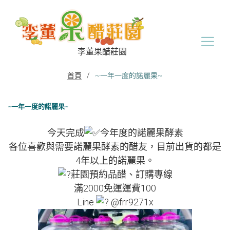
Skip
to
content
李董果醋莊園
首頁
/
~一年一度的諾麗果~
~一年一度的諾麗果~
今天完成
今年度的諾麗果酵素
各位喜歡與需要諾麗果酵素的醋友，目前出貨的都是
4年以上的諾麗果。
莊園預約品醋、訂購專線
滿2000免運運費100
Line
@frr9271x