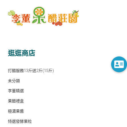
逛逛商店
打醋服務13斤送2斤(15斤)
未分類
李董精選
果醋禮盒
極濃果醬
特選發酵果粒