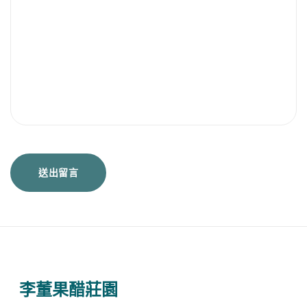
李董果醋莊園